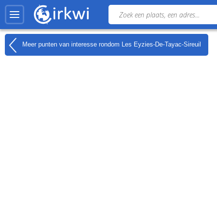
Meer punten van interesse rondom
Les Eyzies-De-Tayac-Sireuil