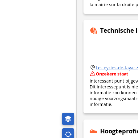
la mairie sur la droite
Technische 
Les eyzies-de-tayac-s
Onzekere staat
Interessant punt bijge
Dit interessepunt is n
informatie zou kunnen 
nodige voorzorgsmaatre
informatie.
Hoogteprofi