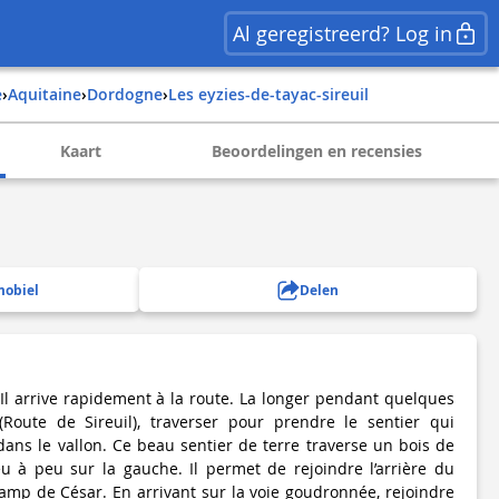
Al geregistreerd? Log in
e
›
aquitaine
›
dordogne
›
les eyzies-de-tayac-sireuil
Kaart
Beoordelingen en recensies
mobiel
Delen
Il arrive rapidement à la route. La longer pendant quelques
(Route de Sireuil), traverser pour prendre le sentier qui
ans le vallon. Ce beau sentier de terre traverse un bois de
 à peu sur la gauche. Il permet de rejoindre l’arrière du
Camp de César. En arrivant sur la voie goudronnée, rejoindre