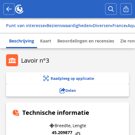
Punt van interesse
›
Bezienswaardigheden
›
Diversen
›
france
›
aq
Beschrijving
Kaart
Beoordelingen en recensies
Zie ro
Lavoir n°3
Raadpleeg op applicatie
Delen
Technische informatie
Breedte, Lengte
45.209877