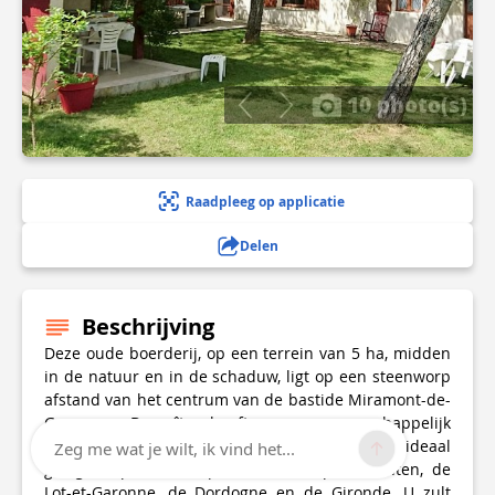
10 photo(s)
Raadpleeg op applicatie
Delen
Beschrijving
Deze oude boerderij, op een terrein van 5 ha, midden
in de natuur en in de schaduw, ligt op een steenworp
afstand van het centrum van de bastide Miramont-de-
Guyenne. De gîte heeft een gemeenschappelijk
verwarmd zwembad en een privétuin en is ideaal
Zeg me wat je wilt, ik vind het...
gelegen op het kruispunt van 3 departementen, de
Lot-et-Garonne, de Dordogne en de Gironde. U zult