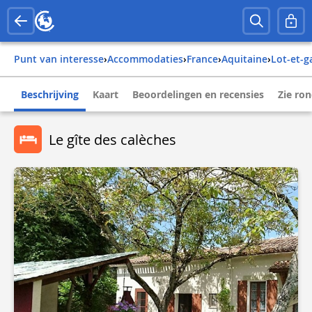
Punt van interesse
›
Accommodaties
›
france
›
aquitaine
›
lot-et-
Beschrijving
Kaart
Beoordelingen en recensies
Zie ro
Le gîte des calèches