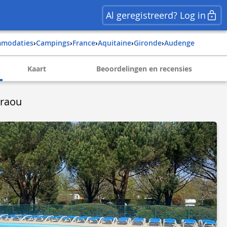
Al geregistreerd? Log in
mmodaties
›
Campings
›
france
›
aquitaine
›
gironde
›
audenge
Kaart
Beoordelingen en recensies
Braou