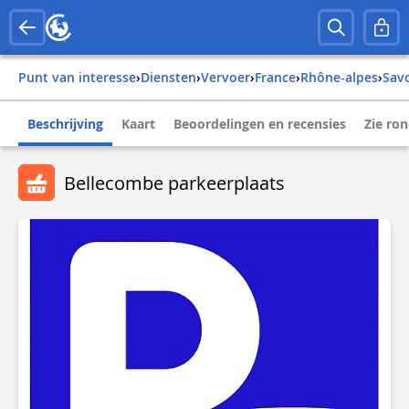
Punt van interesse
›
Diensten
›
Vervoer
›
france
›
rhône-alpes
›
sav
Beschrijving
Kaart
Beoordelingen en recensies
Zie ro
Bellecombe parkeerplaats