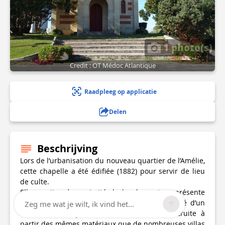
1 photo(s)
Credit : OT Médoc Atlantique
Raadpleeg op applicatie
Delen
Beschrijving
Lors de l’urbanisation du nouveau quartier de l’Amélie,
cette chapelle a été édifiée (1882) pour servir de lieu
de culte.
Elle se situe à proximité de la plage et se présente
comme un bâtiment tout en sobriété surmonté d’un
Zeg me wat je wilt, ik vind het...
clocher. La chapelle de l’Amélie a été construite à
partir des mêmes matériaux que de nombreuses villas