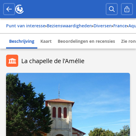
Punt van interesse
›
Bezienswaardigheden
›
Diversen
›
france
›
aq
Beschrijving
Kaart
Beoordelingen en recensies
Zie ro
La chapelle de l'Amélie