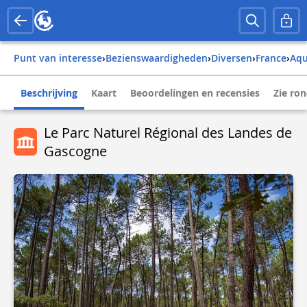
Punt van interesse
›
Bezienswaardigheden
›
Diversen
›
france
›
aq
Beschrijving
Kaart
Beoordelingen en recensies
Zie ro
Le Parc Naturel Régional des Landes de
Gascogne