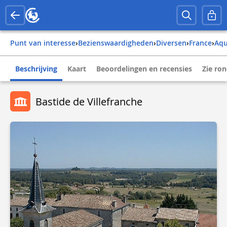
Punt van interesse
›
Bezienswaardigheden
›
Diversen
›
france
›
aq
Beschrijving
Kaart
Beoordelingen en recensies
Zie ro
Bastide de Villefranche