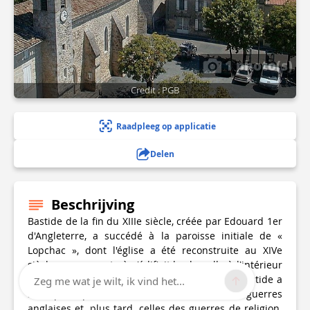
1 photo(s)
Credit : PGB
Raadpleeg op applicatie
Delen
Beschrijving
Bastide de la fin du XIIIe siècle, créée par Edouard 1er
d'Angleterre, a succédé à la paroisse initiale de «
Lopchac », dont l'église a été reconstruite au XIVe
siècle, au moment où s'édifiait la chapelle à l'intérieur
de la ville. Située sur une région frontière la bastide a
Zeg me wat je wilt, ik vind het...
subi, plus que d'autres, les dévastations des guerres
anglaises et, plus tard, celles des guerres de religion.