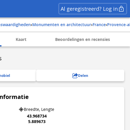
Al geregistreerd? Log in
enswaardigheden
›
Monumenten en architectuur
›
france
›
provence-a
Kaart
Beoordelingen en recensies
s
mobiel
Delen
informatie
Breedte, Lengte
43.968734
5.889673