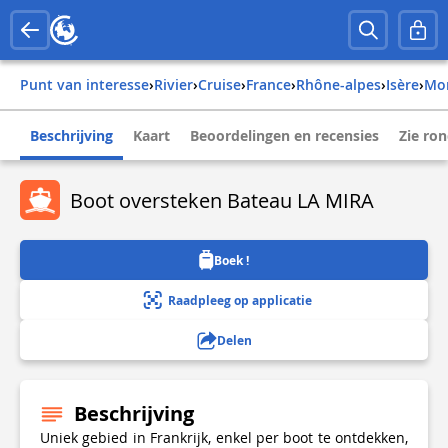
Punt van interesse
›
Rivier
›
Cruise
›
france
›
rhône-alpes
›
isère
›
m
Beschrijving
Kaart
Beoordelingen en recensies
Zie ro
Boot oversteken Bateau LA MIRA
Boek !
Raadpleeg op applicatie
Delen
Beschrijving
Uniek gebied in Frankrijk, enkel per boot te ontdekken,