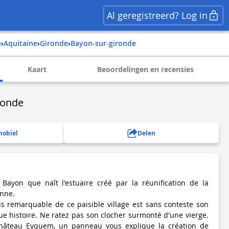
Al geregistreerd? Log in
e
›
aquitaine
›
gironde
›
bayon-sur-gironde
Kaart
Beoordelingen en recensies
ronde
mobiel
Delen
t Bayon que naît l'estuaire créé par la réunification de la
onne.
lus remarquable de ce paisible village est sans conteste son
ue histoire. Ne ratez pas son clocher surmonté d'une vierge.
hâteau Eyquem, un panneau vous explique la création de