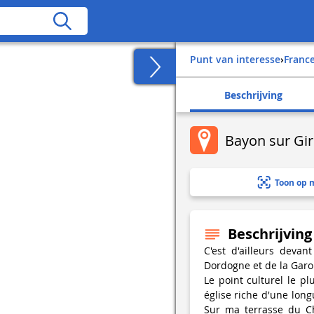
Punt van interesse
›
franc
Beschrijving
Bayon sur Gi
Toon op 
Beschrijving
C'est d'ailleurs devan
Dordogne et de la Gar
Le point culturel le p
église riche d'une long
Sur ma terrasse du C