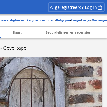
Al geregistreerd? Log in
enswaardigheden
›
Religieus erfgoed
›
belgique
›
liege
›
liege
›
wasseige
Kaart
Beoordelingen en recensies
 - Gevelkapel