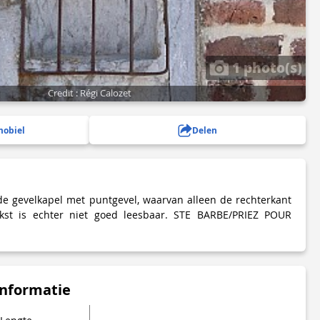
1 photo(s)
Credit : Régi Calozet
mobiel
Delen
e gevelkapel met puntgevel, waarvan alleen de rechterkant
ekst is echter niet goed leesbaar. STE BARBE/PRIEZ POUR
informatie