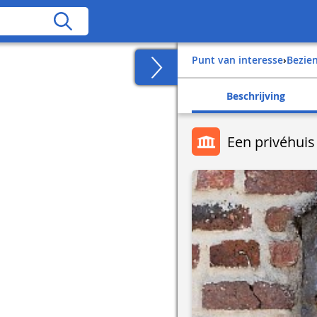
Punt van interesse
›
Bezi
Beschrijving
Een privéhuis