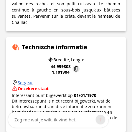
vallon des roches et son petit ruisseau. Le chemin
continue à gauche en sous-bois jusqu'aux bâtisses
suivantes. Parvenir sur la crête, devant le hameau de
Chaillac.
Technische informatie
Breedte, Lengte
44.999803
1.101904
Sergeac
Onzekere staat
Interessant punt bijgewerkt op
01/01/1970
Dit interessepunt is niet recent bijgewerkt, wat de
betrouwbaarheid van deze informatie zou kunnen
beïnvloeden. We raden u aan om te informeren en
alle nodige voorzorgsmaatregelen te nemen. Als u de
Zeg me wat je wilt, ik vind het...
auteur bent, controleer dan uw informatie.