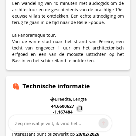
Een wandeling van 40 minuten met audiogids om de
architectuur en de geschiedenis van de prachtige 19e-
eeuwse villa's te ontdekken. Een echte uitnodiging om
terug te gaan in de tijd naar de Belle Epoque.
La Panoramique tour.
Van de winterstad naar het strand van Péreire, een
tocht van ongeveer 1 uur om het architectonisch
erfgoed en een van de mooiste uitzichten op het
Bassin en het schiereiland te ontdekken.
Technische informatie
Breedte, Lengte
44.6600627
-1.167484
22 boulevard du Général Leclerc
Zeg me wat je wilt, ik vind het...
33120
ARCACHON
Interessant punt bijgewerkt op
20/02/2026