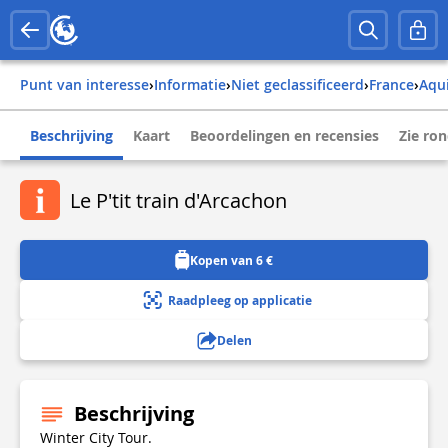
Punt van interesse
›
Informatie
›
Niet geclassificeerd
›
france
›
aqu
Beschrijving
Kaart
Beoordelingen en recensies
Zie ro
Le P'tit train d'Arcachon
Kopen van 6 €
Raadpleeg op applicatie
Delen
Beschrijving
Winter City Tour.