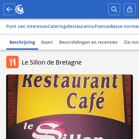
Punt van interesse
›
Catering
›
Restaurants
›
france
›
basse-norma
Beschrijving
Kaart
Beoordelingen en recensies
Zie ro
Le Sillon de Bretagne