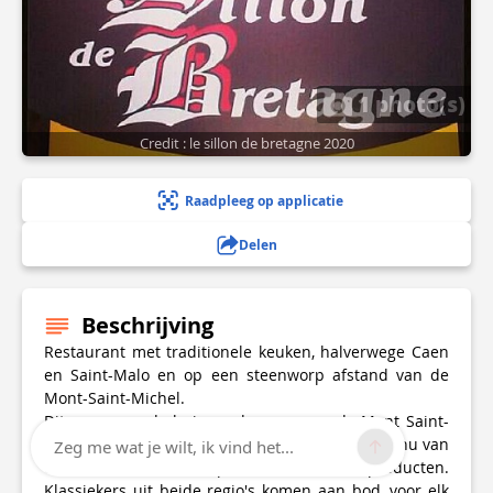
1 photo(s)
Credit : le sillon de bretagne 2020
Raadpleeg op applicatie
Delen
Beschrijving
Restaurant met traditionele keuken, halverwege Caen
en Saint-Malo en op een steenworp afstand van de
Mont-Saint-Michel.
Dit eeuwenoude huis op de weg naar de Mont Saint-
Michel ligt tussen twee landen en biedt een menu van
Zeg me wat je wilt, ik vind het...
de zee en het land, op basis van lokale producten.
Klassiekers uit beide regio's komen aan bod, voor elk