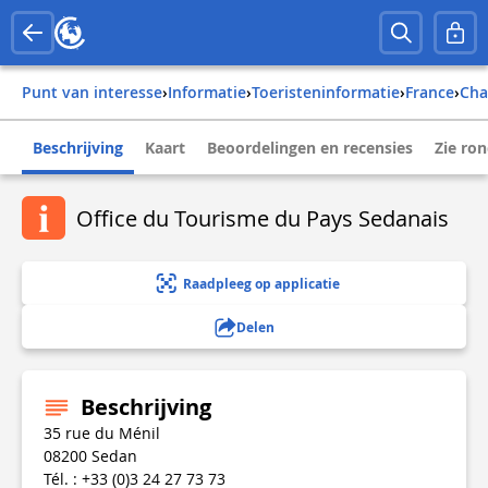
Punt van interesse
›
Informatie
›
Toeristeninformatie
›
france
›
ch
Beschrijving
Kaart
Beoordelingen en recensies
Zie ro
Office du Tourisme du Pays Sedanais
Raadpleeg op applicatie
Delen
Beschrijving
35 rue du Ménil
08200 Sedan
Tél. : +33 (0)3 24 27 73 73