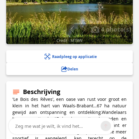
4 photo(s)
Credit : MTBW
Raadpleeg op applicatie
Delen
Beschrijving
'Le Bois des Rêves', een oase van rust voor groot en
klein in het hart van Waals-Brabant…67 ha natuur
gewijd aan ontspanning en ontdekking.Wandelaars
kunnen rustig de 17 km bewegwijzerde paden en
wegen volgen. Voor kinderen is het feest want er
Zeg me wat je wilt, ik vind het...
wacht hen een immens beveiligd speelplein.Wie meer
sportief is aangelegd, kan terecht op de