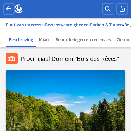
Punt van interesse
›
Bezienswaardigheden
›
Parken & Tuinen
›
be
Beschrijving
Kaart
Beoordelingen en recensies
Zie ro
Provinciaal Domein "Bois des Rêves"