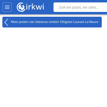
Meer punten van interesse rondom
Ottignies-Louvain-La-Neuve