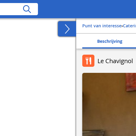
Punt van interesse
›
Cater
Beschrijving
Le Chavignol