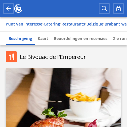
Punt van interesse
›
Catering
›
Restaurants
›
belgique
›
brabant wa
Beschrijving
Kaart
Beoordelingen en recensies
Zie ro
Le Bivouac de l'Empereur