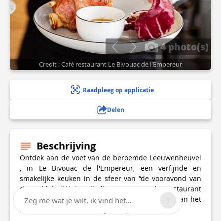
4 photo(s)
Credit : Café restaurant Le Bivouac de l'Empereur
Raadpleeg op applicatie
Delen
Beschrijving
Ontdek aan de voet van de beroemde Leeuwenheuvel
, in Le Bivouac de l'Empereur, een verfijnde en
smakelijke keuken in de sfeer van “de vooravond van
de veldslag”.Het volledig gerenoveerde restaurant
biedt u een authentieke keuken. Profiteer ook van het
Zeg me wat je wilt, ik vind het...
mooie terras dat uitzicht geeft op de Heuvel.