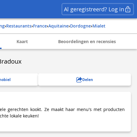
Al geregistreerd? Log in
ing
›
Restaurants
›
france
›
aquitaine
›
dordogne
›
mialet
Kaart
Beoordelingen en recensies
Bradoux
mobiel
Delen
ionele gerechten kookt. Ze maakt haar menu's met producten
chte lokale keuken!