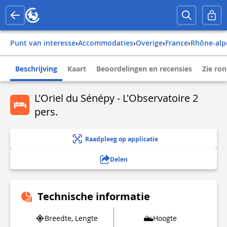
Punt van interesse
›
Accommodaties
›
Overige
›
france
›
rhône-alp
Beschrijving
Kaart
Beoordelingen en recensies
Zie ro
L'Oriel du Sénépy - L'Observatoire 2
pers.
Raadpleeg op applicatie
Delen
Technische informatie
Breedte, Lengte
Hoogte