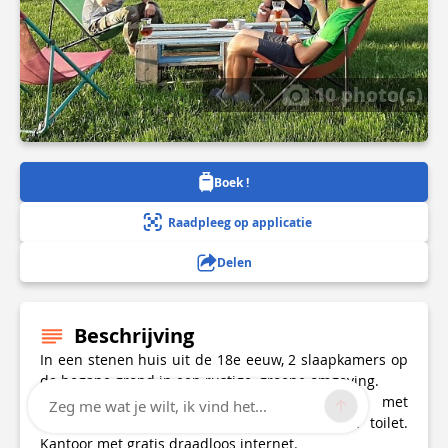
10 photo(s)
Boek !
Raadpleeg op applicatie
Delen
Beschrijving
In een stenen huis uit de 18e eeuw, 2 slaapkamers op
de begane grond in een rustige, groene omgeving.
2 slaapkamers op de begane grond met
Zeg me wat je wilt, ik vind het...
onafhankelijke toegang. Eigen badkamer en toilet.
Kantoor met gratis draadloos internet.