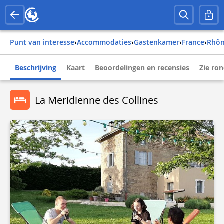
Punt van interesse
›
Accommodaties
›
Gastenkamer
›
france
›
rhô
Beschrijving
Kaart
Beoordelingen en recensies
Zie ro
La Meridienne des Collines