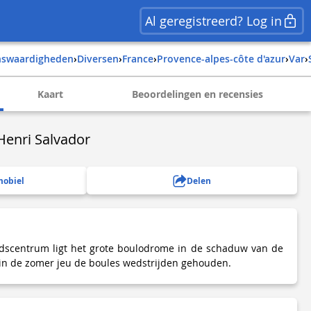
Al geregistreerd? Log in
enswaardigheden
›
Diversen
›
france
›
provence-alpes-côte d'azur
›
var
›
Kaart
Beoordelingen en recensies
enri Salvador
mobiel
Delen
tadscentrum ligt het grote boulodrome in de schaduw van de
in de zomer jeu de boules wedstrijden gehouden.