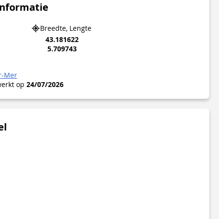
informatie
Breedte, Lengte
43.181622
5.709743
r-Mer
werkt op
24/07/2026
el