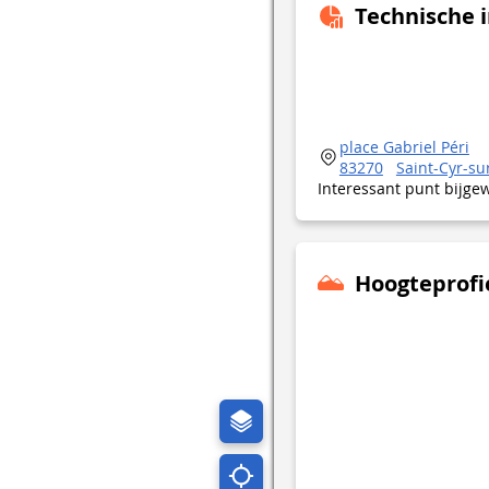
Technische 
place Gabriel Péri
83270
Saint-Cyr-su
Interessant punt bijge
Hoogteprofi