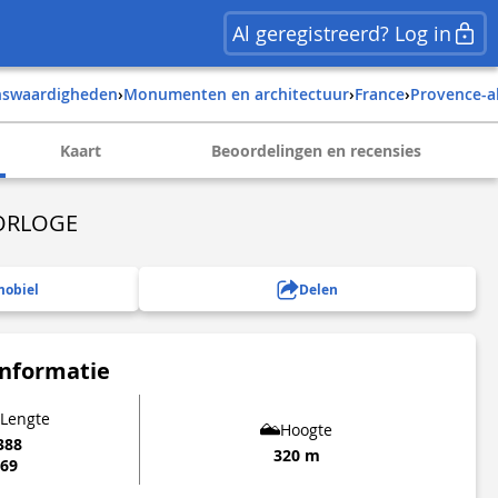
Al geregistreerd? Log in
enswaardigheden
›
Monumenten en architectuur
›
france
›
provence-a
Kaart
Beoordelingen en recensies
HORLOGE
mobiel
Delen
informatie
 Lengte
Hoogte
388
320 m
769