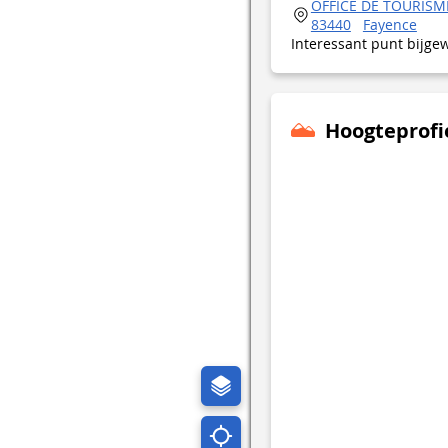
OFFICE DE TOURISME
83440
Fayence
Interessant punt bijge
Hoogteprofi