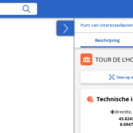
Punt van interesse
›
Bezi
Beschrijving
TOUR DE L'
Toon op 
Technische 
Breedte,
43.624
6.694