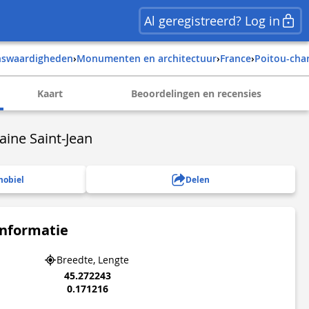
Al geregistreerd? Log in
enswaardigheden
›
Monumenten en architectuur
›
france
›
poitou-cha
Kaart
Beoordelingen en recensies
aine Saint-Jean
mobiel
Delen
informatie
Breedte, Lengte
45.272243
0.171216