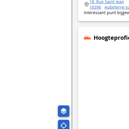
18, Rue Saint Jean
16390
Aubeterre-s
Interessant punt bijge
Hoogteprofi