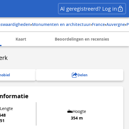
Al geregistreerd? Log in
enswaardigheden
›
Monumenten en architectuur
›
france
›
auvergne
›
Kaart
Beoordelingen en recensies
erk
mobiel
Delen
informatie
 Lengte
Hoogte
648
354 m
351