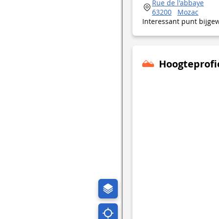
Rue de l'abbaye
63200
Mozac
Interessant punt bijge
Hoogteprofi