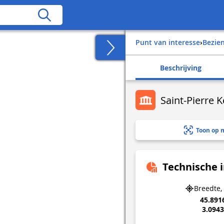
Punt van interesse
›
Bezi
Beschrijving
Saint-Pierre K
Toon op 
Technische 
Breedte,
45.891
3.094