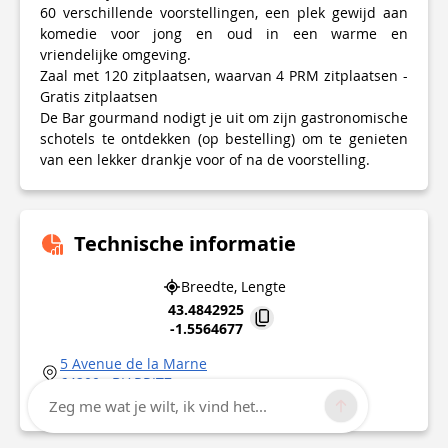
60 verschillende voorstellingen, een plek gewijd aan
komedie voor jong en oud in een warme en
vriendelijke omgeving.
Zaal met 120 zitplaatsen, waarvan 4 PRM zitplaatsen -
Gratis zitplaatsen
De Bar gourmand nodigt je uit om zijn gastronomische
schotels te ontdekken (op bestelling) om te genieten
van een lekker drankje voor of na de voorstelling.
Technische informatie
Breedte, Lengte
43.4842925
-1.5564677
5 Avenue de la Marne
64200
BIARRITZ
Interessant punt bijgewerkt op
05/03/2026
Zeg me wat je wilt, ik vind het...