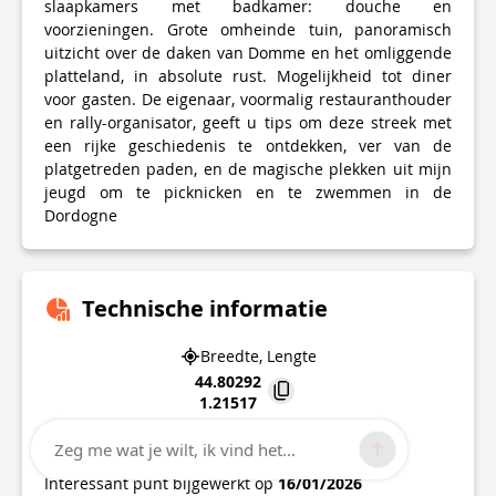
slaapkamers met badkamer: douche en
voorzieningen. Grote omheinde tuin, panoramisch
uitzicht over de daken van Domme en het omliggende
platteland, in absolute rust. Mogelijkheid tot diner
voor gasten. De eigenaar, voormalig restauranthouder
en rally-organisator, geeft u tips om deze streek met
een rijke geschiedenis te ontdekken, ver van de
platgetreden paden, en de magische plekken uit mijn
jeugd om te picknicken en te zwemmen in de
Dordogne
Technische informatie
Breedte, Lengte
44.80292
1.21517
12 Rue Jacques de Malleville
Zeg me wat je wilt, ik vind het...
24250
DOMME
Interessant punt bijgewerkt op
16/01/2026