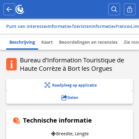
Punt van interesse
›
Informatie
›
Toeristeninformatie
›
france
›
li
Beschrijving
Kaart
Beoordelingen en recensies
Zie ro
Bureau d'Information Touristique de
Haute Corrèze à Bort les Orgues
Raadpleeg op applicatie
Delen
Technische informatie
Breedte, Lengte