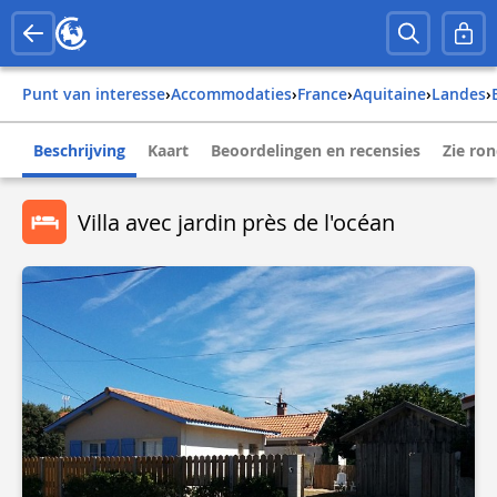
Punt van interesse
›
Accommodaties
›
france
›
aquitaine
›
landes
›
Beschrijving
Kaart
Beoordelingen en recensies
Zie ro
Villa avec jardin près de l'océan