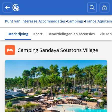
Punt van interesse
›
Accommodaties
›
Campings
›
france
›
aquitai
Beschrijving
Kaart
Beoordelingen en recensies
Zie ro
Camping Sandaya Soustons Village