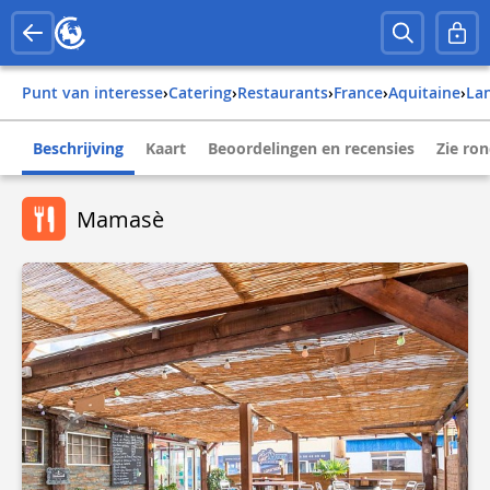
Punt van interesse
›
Catering
›
Restaurants
›
france
›
aquitaine
›
la
Beschrijving
Kaart
Beoordelingen en recensies
Zie ro
Mamasè