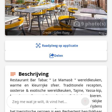
9 photo(s)
Credit : Gilles Poey
Raadpleeg op applicatie
Delen
Beschrijving
Restaurant Bar Tabac " Le Mamasè " wereldkeuken,
warme en kleurrijke sfeer. Traditionele recepten,
oosterse & exotische wereldkeuken, Tajine, Yassa-kip,
tapasbar. Gespecialiseerd in Belgische bieren.
Juli/augustus: thema-evenementen (koninklijke
Zeg me wat je wilt, ik vind het...
couscous, barbecue, Senegalese avond enz.). Tijdens
het toeristische seizoen is een Berbertent beschikbaar