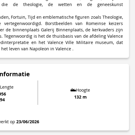
en die de theologie, de wetten en de geneeskunst
den, Fortuin, Tijd en emblematische figuren zoals Theologie,
 vertegenwoordigd. Borstbeelden van Romeinse keizers
r de binnenplaats Galerij Binnenplaats, de kerkvaders zijn
s. Tegenwoordig is het de thuisbasis van de afdeling Valence
edinterpretatie en het Valence Ville Militaire museum, dat
het leven van Napoleon in Valence .
informatie
 Lengte
Hoogte
956
132 m
694
werkt op
23/06/2026