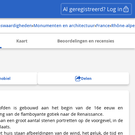
Al geregistreerd? Log in
enswaardigheden
›
Monumenten en architectuur
›
france
›
rhône-alpe
Kaart
Beoordelingen en recensies
mobiel
Delen
ofden is gebouwd aan het begin van de 16e eeuw en
ng van de flamboyante gotiek naar de Renaissance.
an een groot aantal stenen portretten op de voorgevel, in de
laats.
t huis staan afbeeldingen van de wind, het geluk, de tijd en