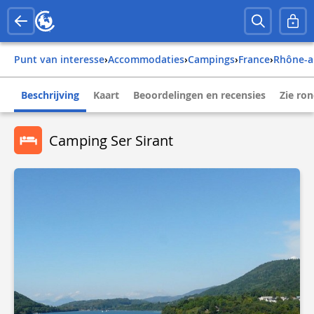
Punt van interesse
›
Accommodaties
›
Campings
›
france
›
rhône-a
Beschrijving
Kaart
Beoordelingen en recensies
Zie ro
Camping Ser Sirant