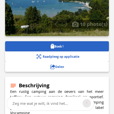
10 photo(s)
Boek !
Raadpleeg op applicatie
Delen
Beschrijving
Een rustig camping aan de oevers van het meer
Laffrey. Een natuur camping, familiaal en sportief.
Meerdere activiteiten worden dagelijks op de camping
Zeg me wat je wilt, ik vind het...
georganiseerd. De camping bezit het label
Viscamping.