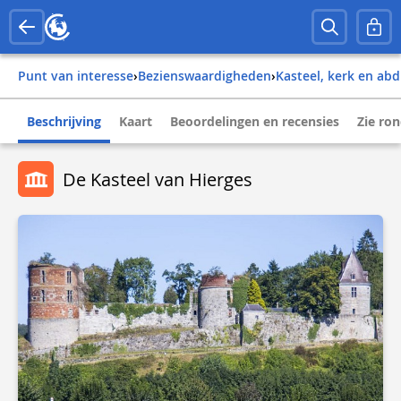
Punt van interesse
›
Bezienswaardigheden
›
Kasteel, kerk en abd
Beschrijving
Kaart
Beoordelingen en recensies
Zie ro
De Kasteel van Hierges