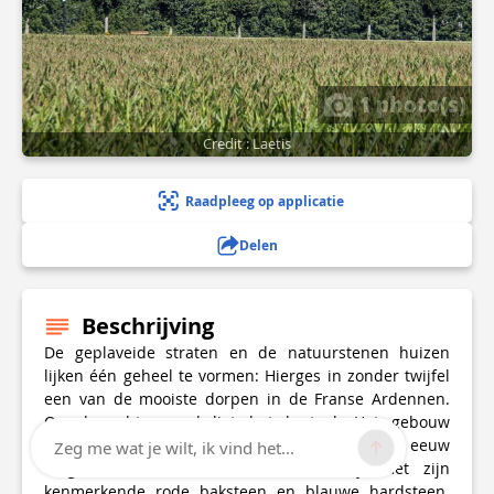
1 photo(s)
Credit : Laetis
Raadpleeg op applicatie
Delen
Beschrijving
De geplaveide straten en de natuurstenen huizen
lijken één geheel te vormen: Hierges in zonder twijfel
een van de mooiste dorpen in de Franse Ardennen.
Op de achtergrond ligt het kasteel. Het gebouw
dateert uit de 9e eeuw, maar wordt in de 16e eeuw
Zeg me wat je wilt, ik vind het...
omgebouwd in de Maasrenaissancestijl met zijn
kenmerkende rode baksteen en blauwe hardsteen.