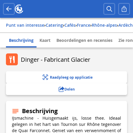
Punt van interesse
›
Catering
›
Cafés
›
france
›
rhône-alpes
›
ardèc
Beschrijving
Kaart
Beoordelingen en recensies
Zie ro
Dinger - Fabricant Glacier
Raadpleeg op applicatie
Delen
Beschrijving
IJsmachine - Huisgemaakt ijs, losse thee. Ideaal
gelegen in het hart van Tournon sur Rhône tegenover
de Quai Farconnet. Geniet van een verwenmoment of