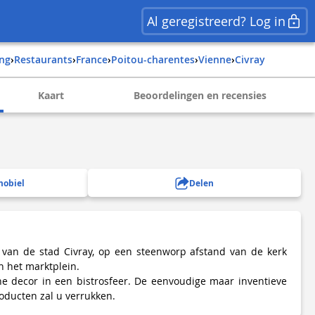
Al geregistreerd? Log in
ing
›
Restaurants
›
france
›
poitou-charentes
›
vienne
›
civray
Kaart
Beoordelingen en recensies
mobiel
Delen
t van de stad Civray, op een steenworp afstand van de kerk
an het marktplein.
e decor in een bistrosfeer. De eenvoudige maar inventieve
ducten zal u verrukken.