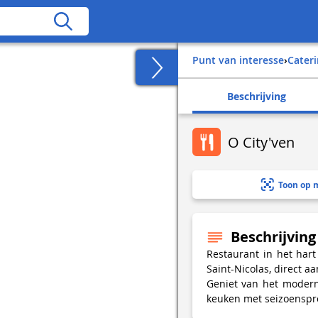
Punt van interesse
›
Cater
Beschrijving
O City'ven
Toon op 
Beschrijving
Restaurant in het har
Saint-Nicolas, direct a
Geniet van het modern
keuken met seizoenspro