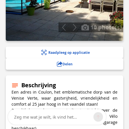
10 photo(s)
Raadpleeg op applicatie
Delen
Beschrijving
Een adres in Coulon, het emblematische dorp van de
Venise Verte, waar gastvrijheid, vriendelijkheid en
comfort al 25 jaar hoog in het vaandel staan!
3 gelijkvloerse kamers met direct uitzicht over de
moerassen, gelegen aan Route 19 van de Vélo
Zeg me wat je wilt, ik vind het...
Francette. Accueil Vélo" accreditatie (garage
beschikbaar).