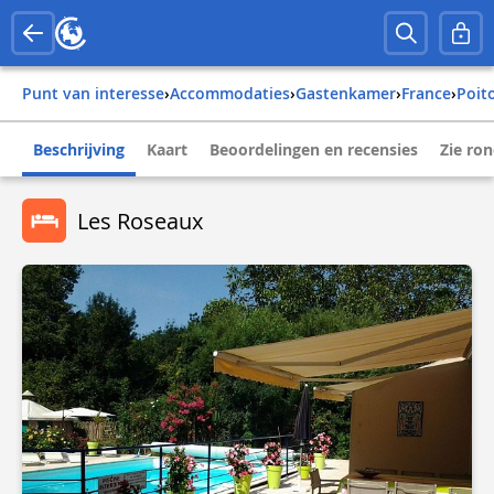
Punt van interesse
›
Accommodaties
›
Gastenkamer
›
france
›
poi
Beschrijving
Kaart
Beoordelingen en recensies
Zie ro
Les Roseaux