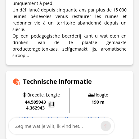
uniquement à pied.
Un défi lancé depuis cinquante ans par plus de 15 000
jeunes bénévoles venus restaurer les ruines et
redonner vie à un territoire abandonné depuis un
siècle.
Op een pedagogische boerderij kunt u wat eten en
drinken van de te plaatse gemaakte
producten:geitenkaas, zelfgemaakt ijs, aromatische
siroop...
Technische informatie
Breedte, Lengte
Hoogte
44.505943
190 m
4.362943
1481 chemin d'Audon Hameau le Viel Audon
07120
Balazuc
Zeg me wat je wilt, ik vind het...
Interessant punt bijgewerkt op
19/03/2026