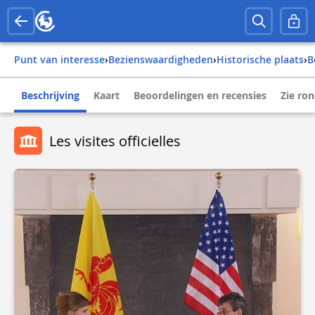
Punt van interesse
›
Bezienswaardigheden
›
Historische plaats
›
Beschrijving
Kaart
Beoordelingen en recensies
Zie ro
Les visites officielles