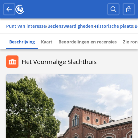
Punt van interesse
›
Bezienswaardigheden
›
Historische plaats
›
Beschrijving
Kaart
Beoordelingen en recensies
Zie ro
Het Voormalige Slachthuis