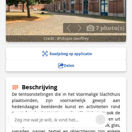
7 photo(s)
Credit : @Utopix-Geoffrey
Raadpleeg op applicatie
Delen
Beschrijving
De tentoonstellingen die in het Voormalige Slachthuis
plaatsvinden, zijn voornamelijk gewijd aan
hedendaagse beeldende kunst en activiteiten rond
creatief ambacht.Het Voormalige Slachthuis is ook de
thuisbasis van Be Craft, dat de toegepaste kunsten uit
Zeg me wat je wilt, ik vind het...
de regio's Wallonië en Brussel promoot.Keramiek, glas,
sieraden, papier, textiel en objectdesign zijn enkele