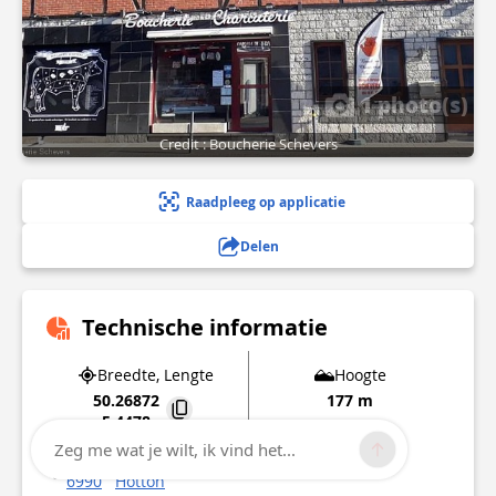
1 photo(s)
Credit : Boucherie Schevers
Raadpleeg op applicatie
Delen
Technische informatie
Breedte, Lengte
Hoogte
50.26872
177 m
5.4478
Zeg me wat je wilt, ik vind het...
12 rue des Ecoles
6990
Hotton