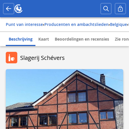
Punt van interesse
›
Producenten en ambachtslieden
›
belgique
›
Beschrijving
Kaart
Beoordelingen en recensies
Zie ro
Slagerij Schévers