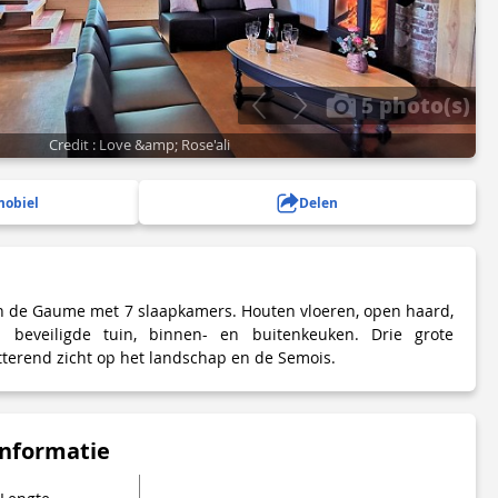
5 photo(s)
Credit : Love &amp; Rose'ali
mobiel
Delen
 de Gaume met 7 slaapkamers. Houten vloeren, open haard,
en beveiligde tuin, binnen- en buitenkeuken. Drie grote
tterend zicht op het landschap en de Semois.
informatie