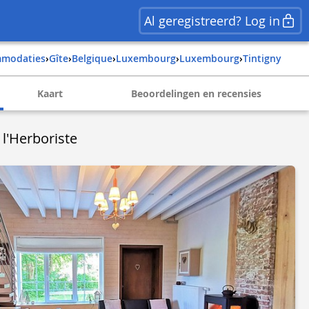
Al geregistreerd? Log in
mmodaties
›
Gîte
›
belgique
›
luxembourg
›
luxembourg
›
tintigny
Kaart
Beoordelingen en recensies
 l'Herboriste