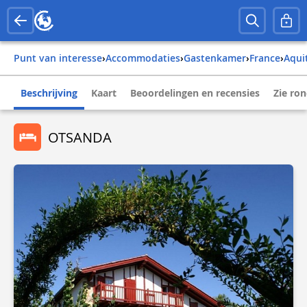
Punt van interesse
›
Accommodaties
›
Gastenkamer
›
france
›
aqu
Beschrijving
Kaart
Beoordelingen en recensies
Zie ro
OTSANDA