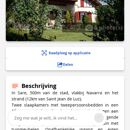
5 photo(s)
Raadpleeg op applicatie
Delen
Beschrijving
In Sare, 500m van de stad, vlakbij Navarra en het
strand (12km van Saint Jean de Luz).
Twee slaapkamers met tweepersoonsbedden in een
17e eeuwse Labourdine boerderij, rustig gelegen aan
de voet van de Rhune met uitzicht op de omliggende
Zeg me wat je wilt, ik vind het...
bergen en het platteland. Mooie bloemrijke tuin met
tuinmeubelen. Onafhankelijke ingang en eigen