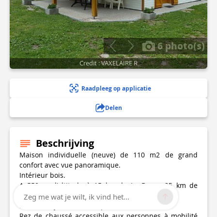
6 photo(s)
Credit : VAXELAIRE R
Raadpleeg op applicatie
Delen
Beschrijving
Maison individuelle (neuve) de 110 m2 de grand
confort avec vue panoramique.
Intérieur bois.
A 550 m d'altitude à 15 km de La Bresse,25 km de
Gerardmer,10 km de Ventron.
Zeg me wat je wilt, ik vind het...
Pour un séjour calme en plein air.
Rez de chaussé accessible aux personnes à mobilité