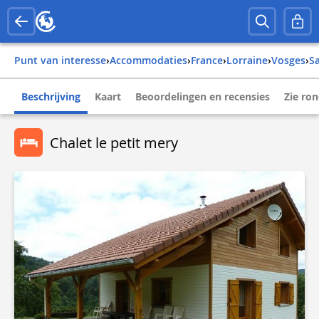
Punt van interesse
›
Accommodaties
›
france
›
lorraine
›
vosges
›
Beschrijving
Kaart
Beoordelingen en recensies
Zie ro
Chalet le petit mery