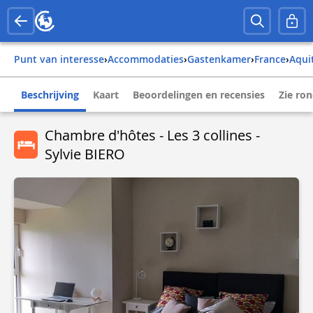
Punt van interesse
›
Accommodaties
›
Gastenkamer
›
france
›
aqu
Beschrijving
Kaart
Beoordelingen en recensies
Zie ro
Chambre d'hôtes - Les 3 collines -
Sylvie BIERO