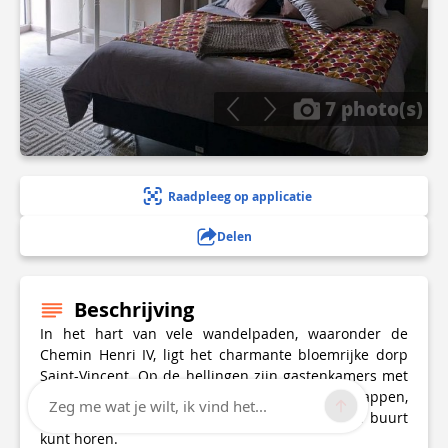
7 photo(s)
Raadpleeg op applicatie
Delen
Beschrijving
In het hart van vele wandelpaden, waaronder de
Chemin Henri IV, ligt het charmante bloemrijke dorp
Saint-Vincent. Op de hellingen zijn gastenkamers met
uitzicht op de vallei en de uitgestrekte landschappen,
Zeg me wat je wilt, ik vind het...
van waaruit u het hinniken van paarden in de buurt
kunt horen.