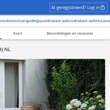
Al geregistreerd? Log in
mmodaties
›
Overige
›
belgique
›
brabant wallon
›
brabant wallon
›
lasn
Kaart
Beoordelingen en recensies
H) NL