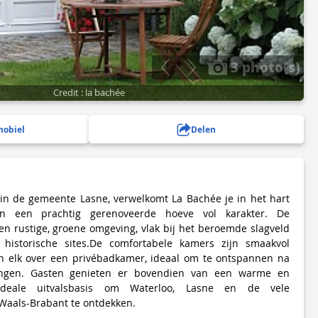
3 photo(s)
Credit : la bachée
mobiel
Delen
 in de gemeente Lasne, verwelkomt La Bachée je in het hart
in een prachtig gerenoveerde hoeve vol karakter. De
en rustige, groene omgeving, vlak bij het beroemde slagveld
 historische sites.De comfortabele kamers zijn smaakvol
en elk over een privébadkamer, ideaal om te ontspannen na
ingen. Gasten genieten er bovendien van een warme en
 ideale uitvalsbasis om Waterloo, Lasne en de vele
Waals-Brabant te ontdekken.