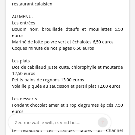
restaurant calaisien.
AU MENU:
Les entrées
Boudin noir, brouillade d’œufs et mouillettes 5,50
euros
Mariné de lotte poivre vert et échalotes 6,50 euros
Coques minute de nos plages 6,50 euros
Les plats
Dos de cabillaud juste cuite, chlorophylle et moutarde
12,50 euros
Petits pains de rognons 13,00 euros
Volaille piquée au saucisson et persil plat 12,00 euros
Les desserts
Fondant chocolat amer et sirop d’agrumes épicés 7,50
euros
Ile flottante aux pralines 6,50 euros
Zeg me wat je wilt, ik vind het...
Baba au genièvre et pommes
Le restaurant Les Grandes Tables du Channel