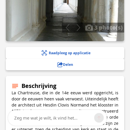
3 photo(s)
Raadpleeg op applicatie
Delen
Beschrijving
La Chartreuse, die in de 14e eeuw werd opgericht, is
door de eeuwen heen vaak verwoest. Uiteindelijk heeft
de architect uit Hesdin Clovis Normand het klooster in
1870 in de vorm van tegenwoordig gereconstrueerd
om er een gemeenschap van monniken van de orde
Zeg me wat je wilt, ik vind het...
van de Kartuizers in onder te brengen. In 1905 zijn ze
er uitgezet, toen de scheiding van kerk en staat in de