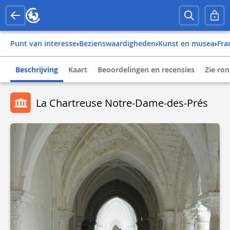
Punt van interesse
›
Bezienswaardigheden
›
Kunst en musea
›
fr
Beschrijving
Kaart
Beoordelingen en recensies
Zie ro
La Chartreuse Notre-Dame-des-Prés