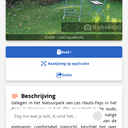
6 photo(s)
Credit : LesCoquelicots
Boek !
Raadpleeg op applicatie
Delen
Beschrijving
Gelegen in het Natuurpark van Les Hauts-Pays in het
dorp Audregnies, is het gîte gevestigd in de oude,
karakteristieke gebouwen van de voormalige
Zeg me wat je wilt, ik vind het...
familieboerderij.Aangrenzend aan de woning van de
eigenaren, comfortabel ingericht, beschikt het over